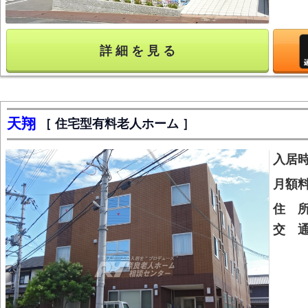
詳 細 を 見 る
天翔
住宅型有料老人ホーム
入居
月額
住 
交 