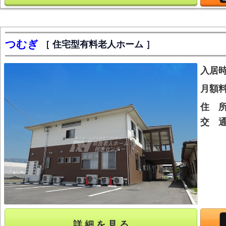
つむぎ
住宅型有料老人ホーム
入居
月額
住 
交 
詳 細 を 見 る