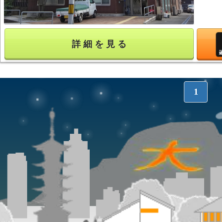
詳 細 を 見 る
1