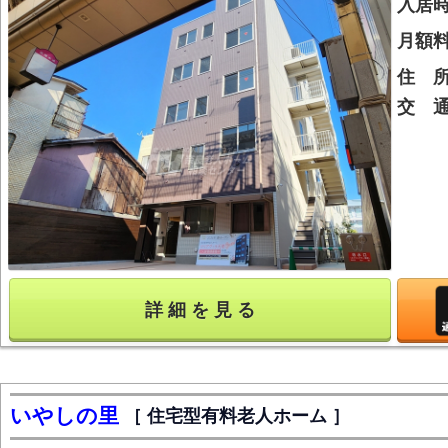
入居
月額
住 
交 
詳 細 を 見 る
いやしの里
住宅型有料老人ホーム