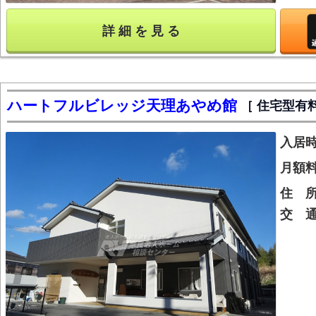
詳 細 を 見 る
ハートフルビレッジ天理あやめ館
住宅型有
入居
月額
住 
交 