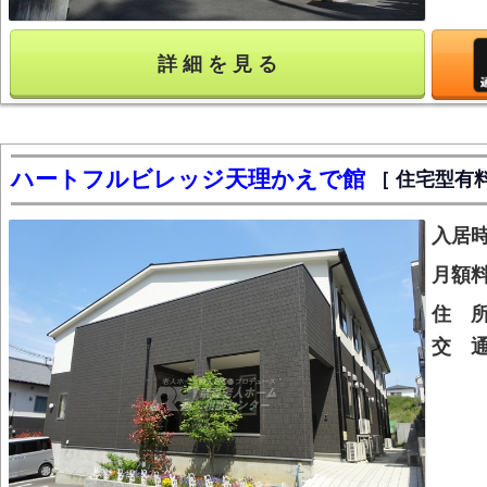
詳 細 を 見 る
ハートフルビレッジ天理かえで館
住宅型有
入居
月額
住 
交 