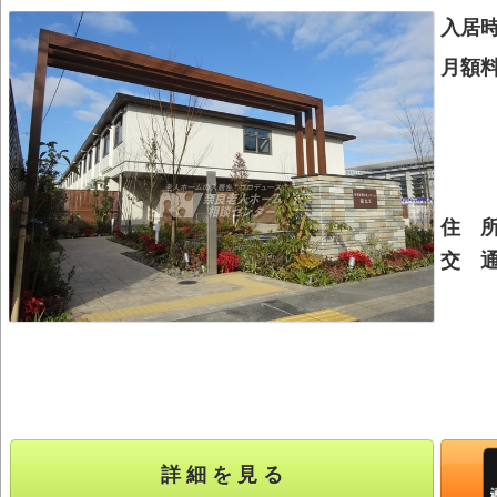
入居
月額
住 
交 
詳 細 を 見 る