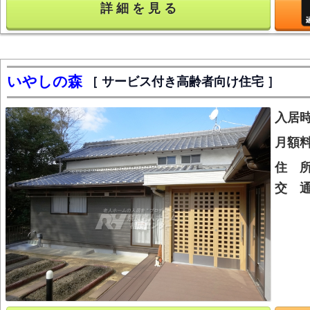
詳 細 を 見 る
いやしの森
サービス付き高齢者向け住宅
入居
月額
住 
交 