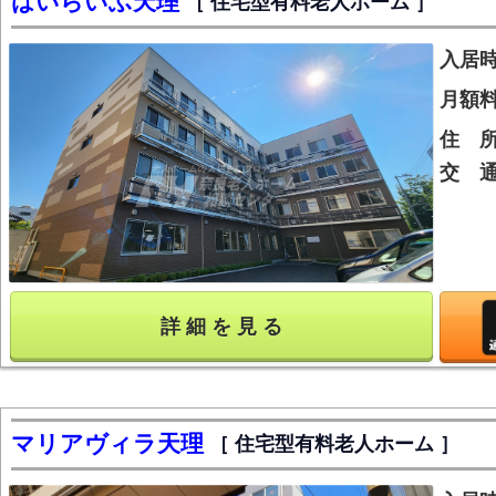
はいらいふ天理
住宅型有料老人ホーム
入居
月額
住 
交 
詳 細 を 見 る
マリアヴィラ天理
住宅型有料老人ホーム