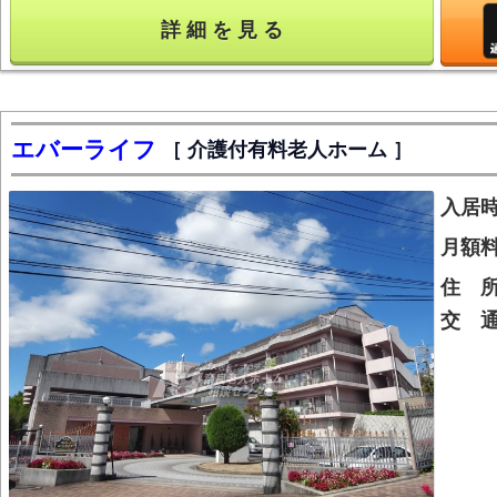
詳 細 を 見 る
エバーライフ
介護付有料老人ホーム
入居
月額
住 
交 