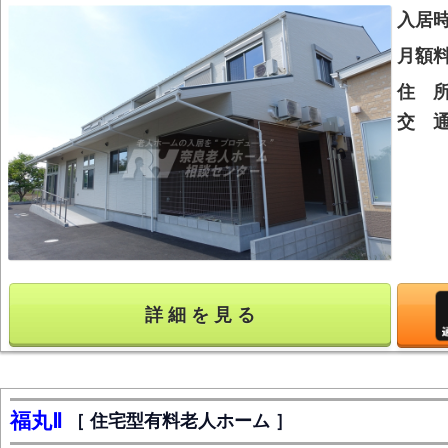
入居
月額
住 
交 
詳 細 を 見 る
福丸Ⅱ
住宅型有料老人ホーム